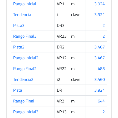
Rango Inicial
VR1
m
3,924
Tendencia
i
clave
3,921
Pista3
DR3
2
Rango Final3
VR23
m
2
Pista2
DR2
3,467
Rango Inicial2
VR12
m
3,467
Rango Final2
VR22
m
485
Tendencia2
i2
clave
3,460
Pista
DR
3,924
Rango Final
VR2
m
644
Rango Inicial3
VR13
m
2