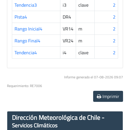
Tendencia3
i3
clave
2
Pista4
DR4
2
Rango Inicial4
VR14
m
2
Rango Final4
VR24
m
2
Tendencia4
i4
clave
2
Informe generado el 07-08-2026 09:07
Requerimiento: RE7006
Imprimir
Dirección Meteorológica de Chile -
Servicios Climáticos