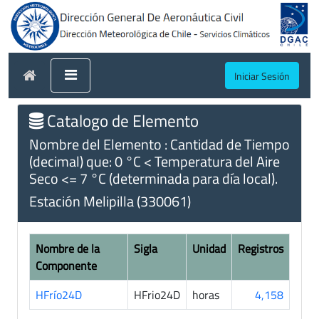
Iniciar Sesión
Catalogo de Elemento
Nombre del Elemento : Cantidad de Tiempo
(decimal) que: 0 °C < Temperatura del Aire
Seco <= 7 °C (determinada para día local).
Estación Melipilla (330061)
Nombre de la
Sigla
Unidad
Registros
Componente
HFrío24D
HFrio24D
horas
4,158