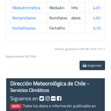
MediaAritmética
MediaAri
hPa
4,811
NúmeroDatos
NumDatos
datos
4,811
FechaProceso
FechaPro
5,333
Informe generado el 08-08-2026 15:17
Requerimiento: RE7006
Imprimir
Dirección Meteorológica de Chile -
Servicios Climáticos
Siguenos en
Todos los datos e información publicados en
NOTA: