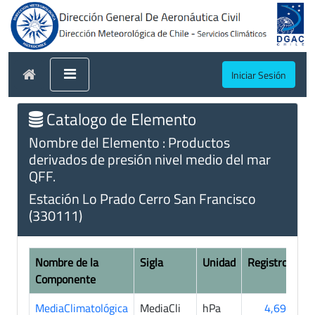
Iniciar Sesión
Catalogo de Elemento
Nombre del Elemento : Productos
derivados de presión nivel medio del mar
QFF.
Estación Lo Prado Cerro San Francisco
(330111)
Nombre de la
Sigla
Unidad
Registros
Componente
MediaClimatológica
MediaCli
hPa
4,690