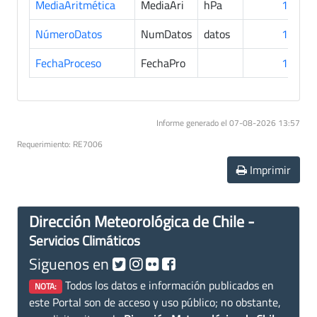
MediaAritmética
MediaAri
hPa
13
NúmeroDatos
NumDatos
datos
13
FechaProceso
FechaPro
13
Informe generado el 07-08-2026 13:57
Requerimiento: RE7006
Imprimir
Dirección Meteorológica de Chile -
Servicios Climáticos
Siguenos en
Todos los datos e información publicados en
NOTA:
este Portal son de acceso y uso público; no obstante,