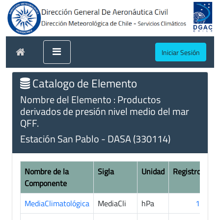
Iniciar Sesión
Catalogo de Elemento
Nombre del Elemento : Productos
derivados de presión nivel medio del mar
QFF.
Estación San Pablo - DASA (330114)
Nombre de la
Sigla
Unidad
Registros
Componente
MediaClimatológica
MediaCli
hPa
10