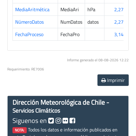
MediaAritmética
MediaAri
hPa
2,275
NúmeroDatos
NumDatos
datos
2,275
FechaProceso
FechaPro
3,141
Informe generado el 08-08-2026 12:22
Requerimiento: RE7006
Imprimir
Dirección Meteorológica de Chile -
Servicios Climáticos
Siguenos en
Todos los datos e información publicados en
NOTA: