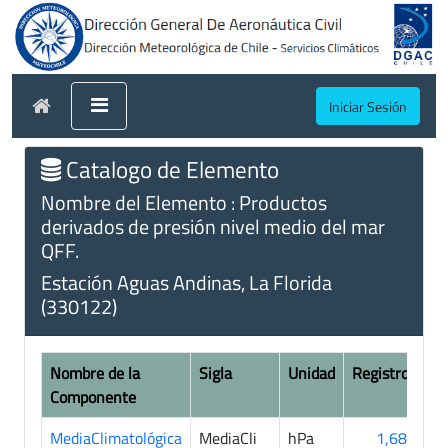
Iniciar Sesión
Catalogo de Elemento
Nombre del Elemento : Productos
derivados de presión nivel medio del mar
QFF.
Estación Aguas Andinas, La Florida
(330122)
Nombre de la
Sigla
Unidad
Registros
Componente
MediaClimatológica
MediaCli
hPa
1,686