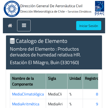
Iniciar Sesión
Catalogo de Elemento
Nombre del Elemento : Productos
derivados de humedad relativa HR.
Estación El Milagro, Buin (330160)
Nombre de la
Sigla
Unidad
Registros
Componente
MediaClimatológica
MediaCli
%
85
MediaAritmética
MediaAri
%
91