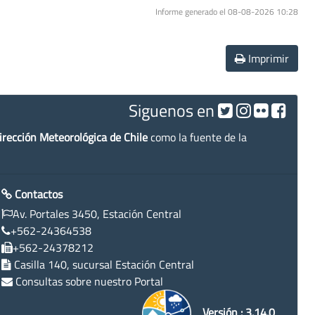
Informe generado el 08-08-2026 10:28
Imprimir
Siguenos en
irección Meteorológica de Chile
como la fuente de la
Contactos
Av. Portales 3450, Estación Central
+562-24364538
+562-24378212
Casilla 140, sucursal Estación Central
Consultas sobre nuestro Portal
Versión : 3.14.0