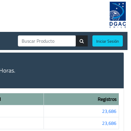
Iniciar Sesión
Horas.
d
Registros
23,686
23,686