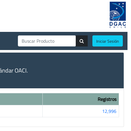
Iniciar Sesión
ándar OACI.
Registros
12,996