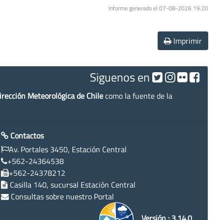
Informe generado el 07-08-2026 19:20
Imprimir
Siguenos en
irección Meteorológica de Chile
como la fuente de la
Contactos
Av. Portales 3450, Estación Central
+562-24364538
+562-24378212
Casilla 140, sucursal Estación Central
Consultas sobre nuestro Portal
Versión : 3.14.0