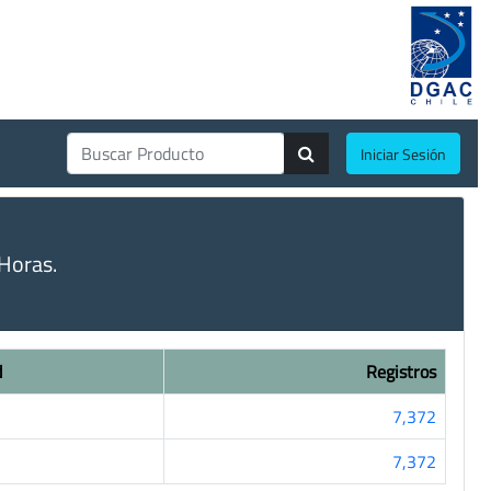
Iniciar Sesión
Horas.
d
Registros
7,372
7,372