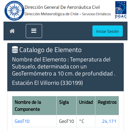
Iniciar Sesión
Catalogo de Elemento
Nombre del Elemento : Temperatura del
Subsuelo, determinada con un
GeoTermómetro a 10 cm. de profundidad .
Estación El Villorrio (330199)
Nombre de la
Sigla
Unidad
Registros
Componente
GeoT10
GeoT10
°C
24,171