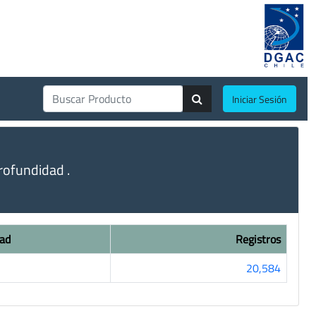
Iniciar Sesión
ofundidad .
ad
Registros
20,584