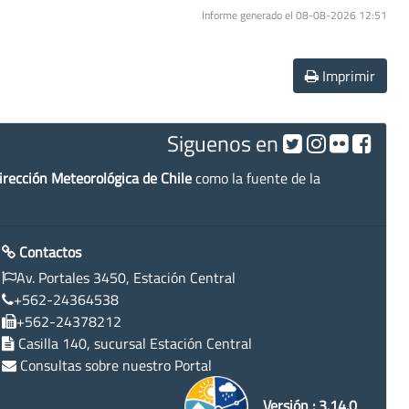
Informe generado el 08-08-2026 12:51
Imprimir
Siguenos en
irección Meteorológica de Chile
como la fuente de la
Contactos
Av. Portales 3450, Estación Central
+562-24364538
+562-24378212
Casilla 140, sucursal Estación Central
Consultas sobre nuestro Portal
Versión : 3.14.0