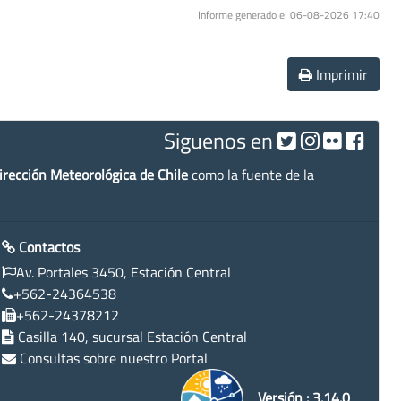
Informe generado el 06-08-2026 17:40
Imprimir
Siguenos en
irección Meteorológica de Chile
como la fuente de la
Contactos
Av. Portales 3450, Estación Central
+562-24364538
+562-24378212
Casilla 140, sucursal Estación Central
Consultas sobre nuestro Portal
Versión : 3.14.0