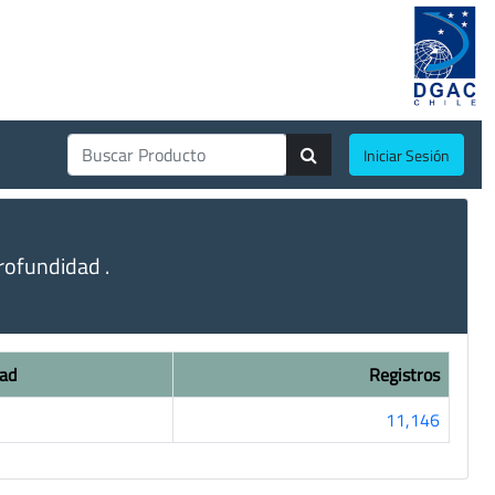
Iniciar Sesión
ofundidad .
ad
Registros
11,146