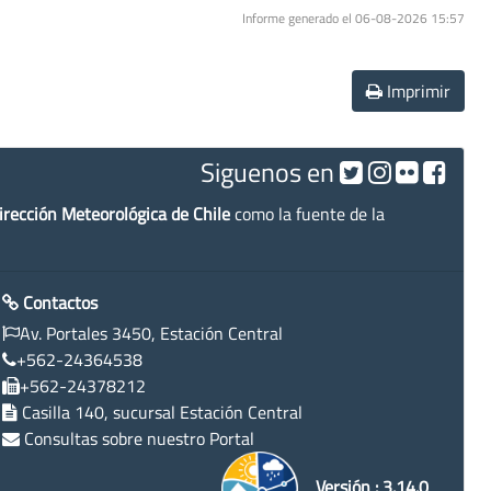
Informe generado el 06-08-2026 15:57
Imprimir
Siguenos en
irección Meteorológica de Chile
como la fuente de la
Contactos
Av. Portales 3450, Estación Central
+562-24364538
+562-24378212
Casilla 140, sucursal Estación Central
Consultas sobre nuestro Portal
Versión : 3.14.0