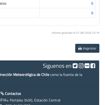
atos
8
8
Informe generado el 07-08-2026 23:19
Imprimir
Siguenos en
irección Meteorológica de Chile
como la fuente de la
Contactos
Av. Portales 3450, Estación Central