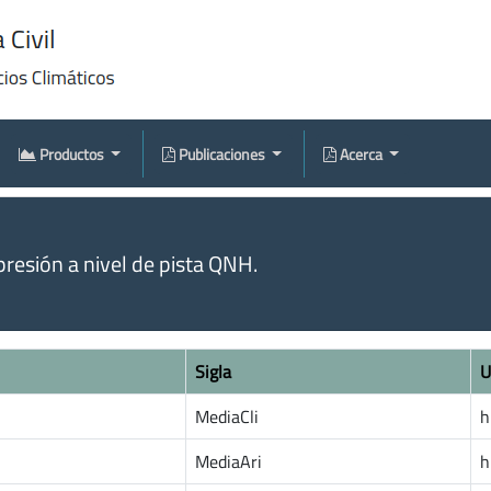
Productos
Publicaciones
Acerca
resión a nivel de pista QNH.
Sigla
U
MediaCli
h
MediaAri
h