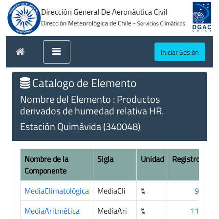
Iniciar Sesión
Catalogo de Elemento
Nombre del Elemento : Productos
derivados de humedad relativa HR.
Estación Quimávida (340048)
Nombre de la
Sigla
Unidad
Registros
Componente
MediaClimatológica
MediaCli
%
95
MediaAritmética
MediaAri
%
118