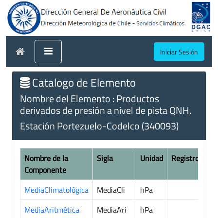
Iniciar Sesión
Catalogo de Elemento
Nombre del Elemento : Productos
derivados de presión a nivel de pista QNH.
Estación Portezuelo-Codelco (340093)
Nombre de la
Sigla
Unidad
Registros
Componente
MediaClimatológica
MediaCli
hPa
4
MediaAritmética
MediaAri
hPa
9