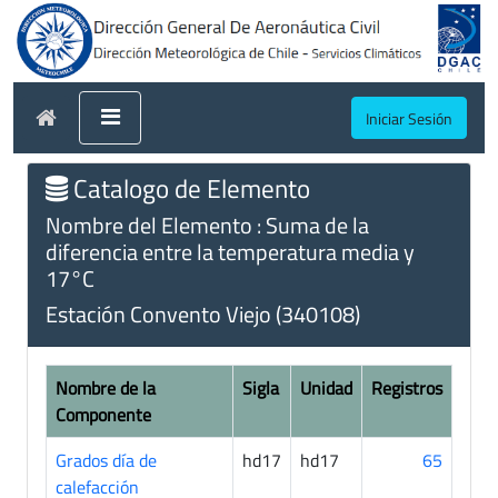
Iniciar Sesión
Catalogo de Elemento
Nombre del Elemento : Suma de la
diferencia entre la temperatura media y
17°C
Estación Convento Viejo (340108)
Nombre de la
Sigla
Unidad
Registros
Componente
Grados día de
hd17
hd17
65
calefacción