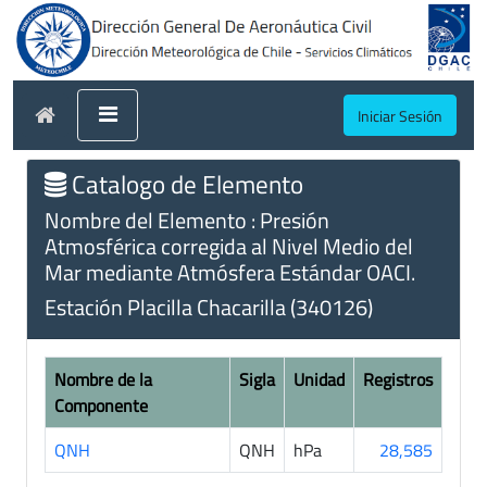
Iniciar Sesión
Catalogo de Elemento
Nombre del Elemento : Presión
Atmosférica corregida al Nivel Medio del
Mar mediante Atmósfera Estándar OACI.
Estación Placilla Chacarilla (340126)
Nombre de la
Sigla
Unidad
Registros
Componente
QNH
QNH
hPa
28,585