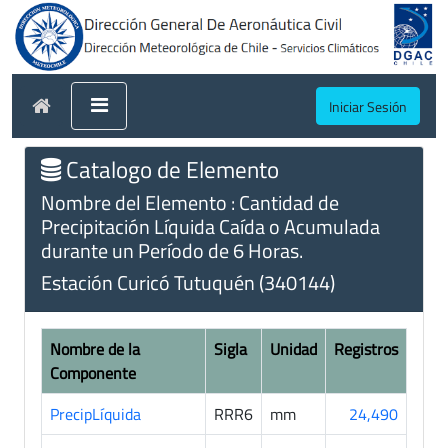
Iniciar Sesión
Catalogo de Elemento
Nombre del Elemento : Cantidad de
Precipitación Líquida Caída o Acumulada
durante un Período de 6 Horas.
Estación Curicó Tutuquén (340144)
Nombre de la
Sigla
Unidad
Registros
Componente
PrecipLíquida
RRR6
mm
24,490