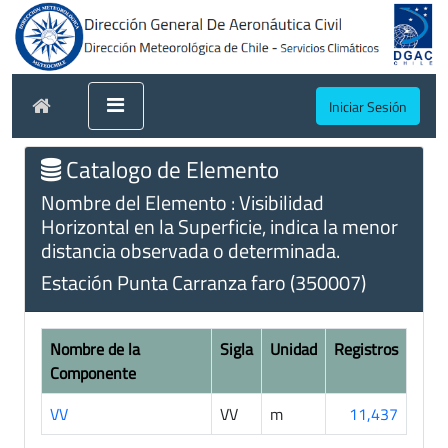
Iniciar Sesión
Catalogo de Elemento
Nombre del Elemento : Visibilidad
Horizontal en la Superficie, indica la menor
distancia observada o determinada.
Estación Punta Carranza faro (350007)
Nombre de la
Sigla
Unidad
Registros
Componente
VV
VV
m
11,437