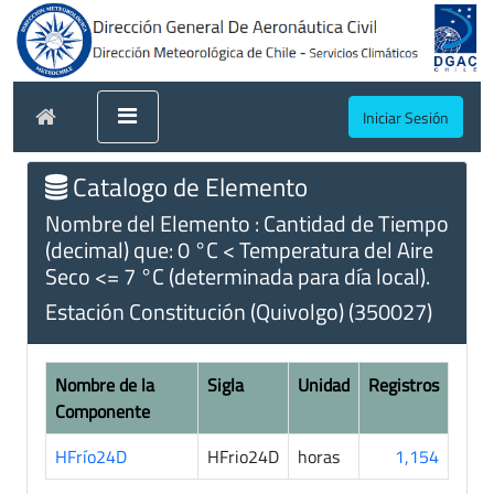
Iniciar Sesión
Catalogo de Elemento
Nombre del Elemento : Cantidad de Tiempo
(decimal) que: 0 °C < Temperatura del Aire
Seco <= 7 °C (determinada para día local).
Estación Constitución (Quivolgo) (350027)
Nombre de la
Sigla
Unidad
Registros
Componente
HFrío24D
HFrio24D
horas
1,154