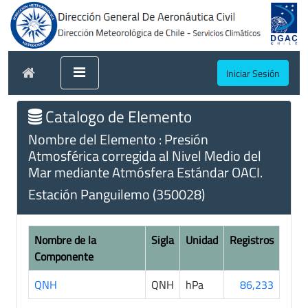
Iniciar Sesión
Catalogo de Elemento
Nombre del Elemento : Presión
Atmosférica corregida al Nivel Medio del
Mar mediante Atmósfera Estándar OACI.
Estación Panguilemo (350028)
Nombre de la
Sigla
Unidad
Registros
Componente
QNH
QNH
hPa
86,233