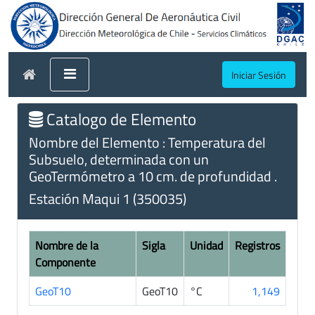
Iniciar Sesión
Catalogo de Elemento
Nombre del Elemento : Temperatura del
Subsuelo, determinada con un
GeoTermómetro a 10 cm. de profundidad .
Estación Maqui 1 (350035)
Nombre de la
Sigla
Unidad
Registros
Componente
GeoT10
GeoT10
°C
1,149