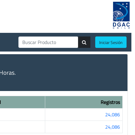
Iniciar Sesión
Horas.
d
Registros
24,086
24,086