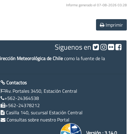
Informe generado el 07-08-2026 03:28
Imprimir
Siguenos en
irección Meteorológica de Chile
como la fuente de la
Contactos
Av. Portales 3450, Estación Central
+562-24364538
+562-24378212
Casilla 140, sucursal Estación Central
Consultas sobre nuestro Portal
Versión : 3.14.0