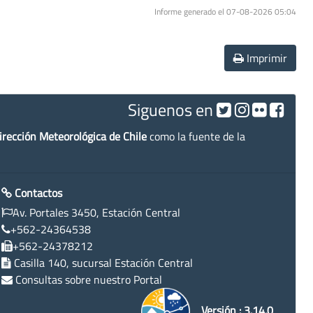
Informe generado el 07-08-2026 05:04
Imprimir
Siguenos en
irección Meteorológica de Chile
como la fuente de la
Contactos
Av. Portales 3450, Estación Central
+562-24364538
+562-24378212
Casilla 140, sucursal Estación Central
Consultas sobre nuestro Portal
Versión : 3.14.0