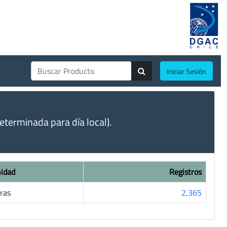
Iniciar Sesión
terminada para día local).
idad
Registros
ras
2,365