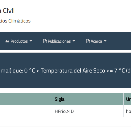
Productos
Publicaciones
Acerca
al) que: 0 °C < Temperatura del Aire Seco <= 7 °C (de
Sigla
Un
HFrio24D
ho