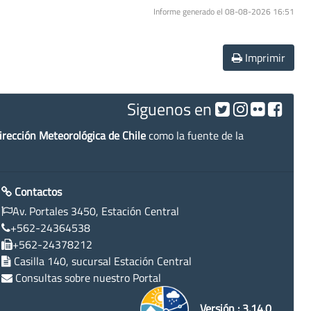
Informe generado el 08-08-2026 16:51
Imprimir
Siguenos en
irección Meteorológica de Chile
como la fuente de la
Contactos
Av. Portales 3450, Estación Central
+562-24364538
+562-24378212
Casilla 140, sucursal Estación Central
Consultas sobre nuestro Portal
Versión : 3.14.0