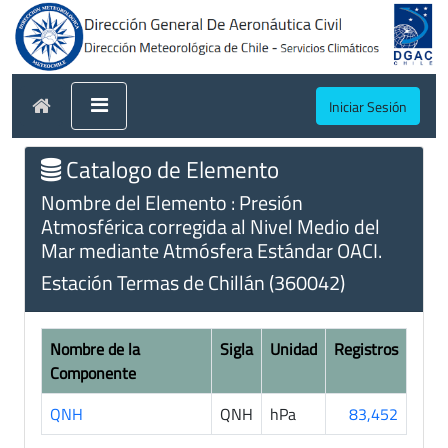
Iniciar Sesión
Catalogo de Elemento
Nombre del Elemento : Presión
Atmosférica corregida al Nivel Medio del
Mar mediante Atmósfera Estándar OACI.
Estación Termas de Chillán (360042)
Nombre de la
Sigla
Unidad
Registros
Componente
QNH
QNH
hPa
83,452