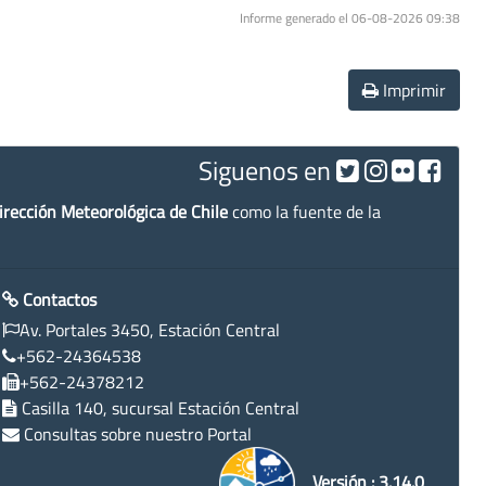
Informe generado el 06-08-2026 09:38
Imprimir
Siguenos en
irección Meteorológica de Chile
como la fuente de la
Contactos
Av. Portales 3450, Estación Central
+562-24364538
+562-24378212
Casilla 140, sucursal Estación Central
Consultas sobre nuestro Portal
Versión : 3.14.0