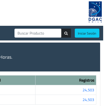
Iniciar Sesión
Horas.
d
Registros
24,503
24,503