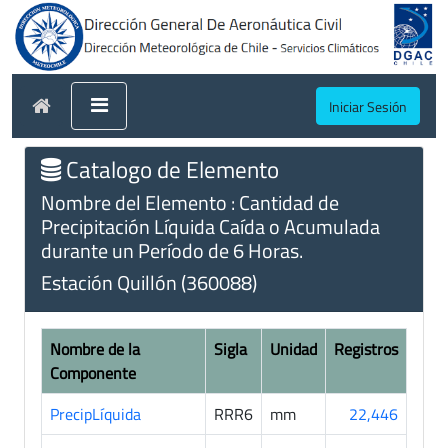
Iniciar Sesión
Catalogo de Elemento
Nombre del Elemento : Cantidad de
Precipitación Líquida Caída o Acumulada
durante un Período de 6 Horas.
Estación Quillón (360088)
Nombre de la
Sigla
Unidad
Registros
Componente
PrecipLíquida
RRR6
mm
22,446