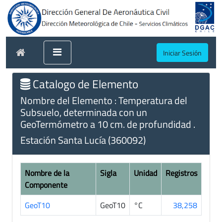
Iniciar Sesión
Catalogo de Elemento
Nombre del Elemento : Temperatura del
Subsuelo, determinada con un
GeoTermómetro a 10 cm. de profundidad .
Estación Santa Lucía (360092)
Nombre de la
Sigla
Unidad
Registros
Componente
GeoT10
GeoT10
°C
38,258