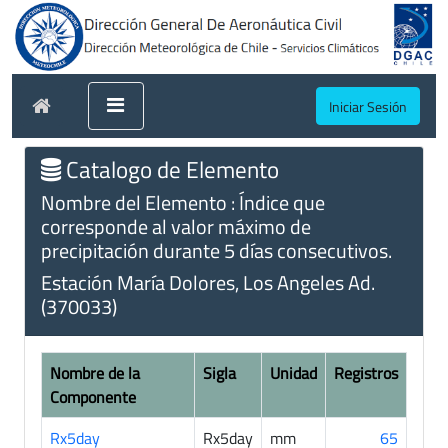
Iniciar Sesión
Catalogo de Elemento
Nombre del Elemento : Índice que
corresponde al valor máximo de
precipitación durante 5 días consecutivos.
Estación María Dolores, Los Angeles Ad.
(370033)
Nombre de la
Sigla
Unidad
Registros
Componente
Rx5day
Rx5day
mm
65