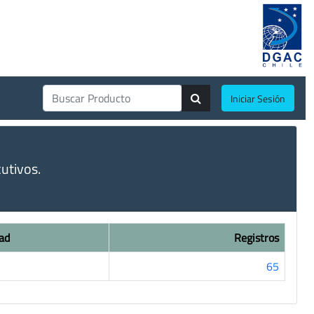
Iniciar Sesión
utivos.
ad
Registros
65