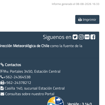
Informe generado el 08-08-2026 16:33
Imprimir
Siguenos en
irección Meteorológica de Chile
como la fuente de la
Contactos
Av. Portales 3450, Estación Central
+562-24364538
+562-24378212
Casilla 140, sucursal Estación Central
Consultas sobre nuestro Portal
Versión : 3.14.0