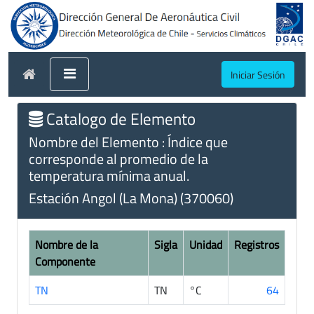
Iniciar Sesión
Catalogo de Elemento
Nombre del Elemento : Índice que
corresponde al promedio de la
temperatura mínima anual.
Estación Angol (La Mona) (370060)
Nombre de la
Sigla
Unidad
Registros
Componente
TN
TN
°C
64