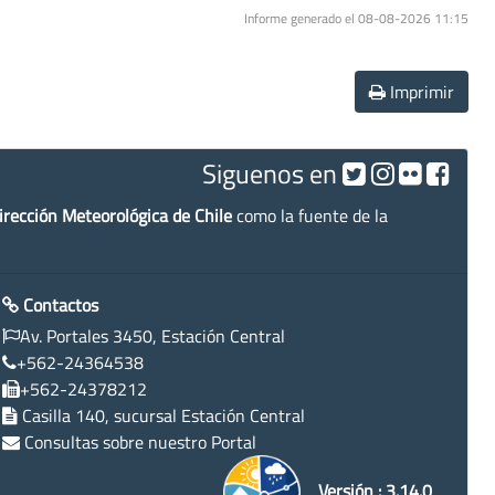
Informe generado el 08-08-2026 11:15
Imprimir
Siguenos en
irección Meteorológica de Chile
como la fuente de la
Contactos
Av. Portales 3450, Estación Central
+562-24364538
+562-24378212
Casilla 140, sucursal Estación Central
Consultas sobre nuestro Portal
Versión : 3.14.0