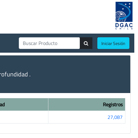
Iniciar Sesión
ofundidad .
ad
Registros
27,087