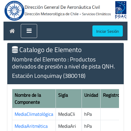
Iniciar Sesión
Catalogo de Elemento
Nombre del Elemento : Productos
derivados de presión a nivel de pista QNH.
Estación Lonquimay (380018)
Nombre de la
Sigla
Unidad
Registros
Componente
MediaClimatológica
MediaCli
hPa
1
MediaAritmética
MediaAri
hPa
7