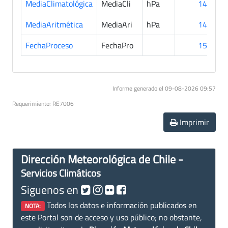
MediaClimatológica
MediaCli
hPa
143
MediaAritmética
MediaAri
hPa
145
FechaProceso
FechaPro
151
Informe generado el 09-08-2026 09:57
Requerimiento: RE7006
Imprimir
Dirección Meteorológica de Chile -
Servicios Climáticos
Siguenos en
Todos los datos e información publicados en
NOTA:
este Portal son de acceso y uso público; no obstante,