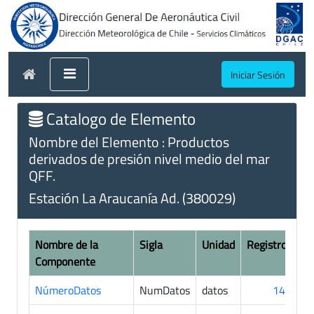
Iniciar Sesión
Catalogo de Elemento
Nombre del Elemento : Productos
derivados de presión nivel medio del mar
QFF.
Estación La Araucanía Ad. (380029)
Nombre de la
Sigla
Unidad
Registros
Componente
NúmeroDatos
NumDatos
datos
145