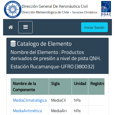
Iniciar Sesión
Catalogo de Elemento
Nombre del Elemento : Productos
derivados de presión a nivel de pista QNH.
Estación Rucamanque-UFRO (380032)
Nombre de la
Sigla
Unidad
Registros
Componente
MediaClimatológica
MediaCli
hPa
4
MediaAritmética
MediaAri
hPa
7