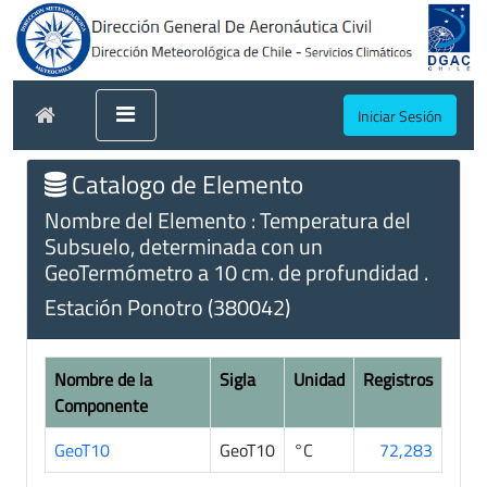
Iniciar Sesión
Catalogo de Elemento
Nombre del Elemento : Temperatura del
Subsuelo, determinada con un
GeoTermómetro a 10 cm. de profundidad .
Estación Ponotro (380042)
Nombre de la
Sigla
Unidad
Registros
Componente
GeoT10
GeoT10
°C
72,283