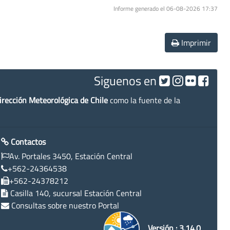
Informe generado el 06-08-2026 17:37
Imprimir
Siguenos en
irección Meteorológica de Chile
como la fuente de la
Contactos
Av. Portales 3450, Estación Central
+562-24364538
+562-24378212
Casilla 140, sucursal Estación Central
Consultas sobre nuestro Portal
Versión : 3.14.0