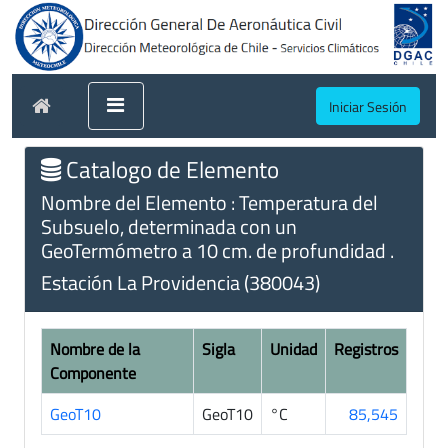
Iniciar Sesión
Catalogo de Elemento
Nombre del Elemento : Temperatura del
Subsuelo, determinada con un
GeoTermómetro a 10 cm. de profundidad .
Estación La Providencia (380043)
Nombre de la
Sigla
Unidad
Registros
Componente
GeoT10
GeoT10
°C
85,545