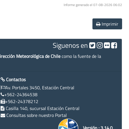
Informe generado el 07-08-2026 06:02
Imprimir
Siguenos en
irección Meteorológica de Chile
como la fuente de la
Contactos
Av. Portales 3450, Estación Central
+562-24364538
+562-24378212
Casilla 140, sucursal Estación Central
Consultas sobre nuestro Portal
Versión : 3.14.0