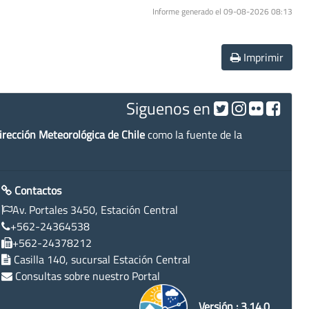
Informe generado el 09-08-2026 08:13
Imprimir
Siguenos en
irección Meteorológica de Chile
como la fuente de la
Contactos
Av. Portales 3450, Estación Central
+562-24364538
+562-24378212
Casilla 140, sucursal Estación Central
Consultas sobre nuestro Portal
Versión : 3.14.0