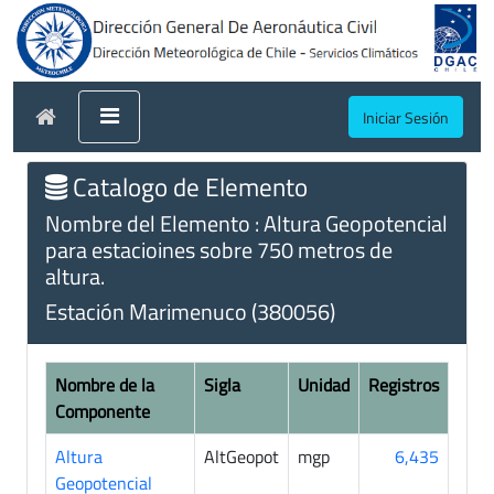
Iniciar Sesión
Catalogo de Elemento
Nombre del Elemento : Altura Geopotencial
para estacioines sobre 750 metros de
altura.
Estación Marimenuco (380056)
Nombre de la
Sigla
Unidad
Registros
Componente
Altura
AltGeopot
mgp
6,435
Geopotencial