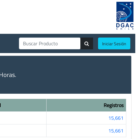
Iniciar Sesión
Horas.
d
Registros
15,661
15,661