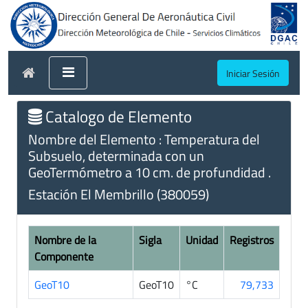
Iniciar Sesión
Catalogo de Elemento
Nombre del Elemento : Temperatura del
Subsuelo, determinada con un
GeoTermómetro a 10 cm. de profundidad .
Estación El Membrillo (380059)
Nombre de la
Sigla
Unidad
Registros
Componente
GeoT10
GeoT10
°C
79,733