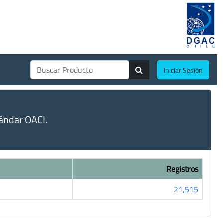
Iniciar Sesión
ándar OACI.
Registros
21,515