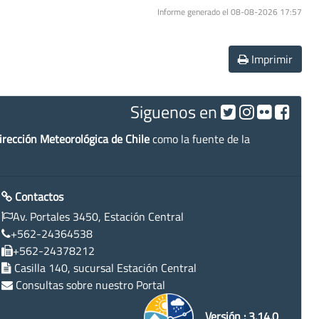
Informe generado el 08-08-2026 17:57
Imprimir
Siguenos en
irección Meteorológica de Chile
como la fuente de la
Contactos
Av. Portales 3450, Estación Central
+562-24364538
+562-24378212
Casilla 140, sucursal Estación Central
Consultas sobre nuestro Portal
Versión : 3.14.0