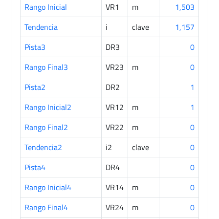
Rango Inicial
VR1
m
1,503
Tendencia
i
clave
1,157
Pista3
DR3
0
Rango Final3
VR23
m
0
Pista2
DR2
1
Rango Inicial2
VR12
m
1
Rango Final2
VR22
m
0
Tendencia2
i2
clave
0
Pista4
DR4
0
Rango Inicial4
VR14
m
0
Rango Final4
VR24
m
0