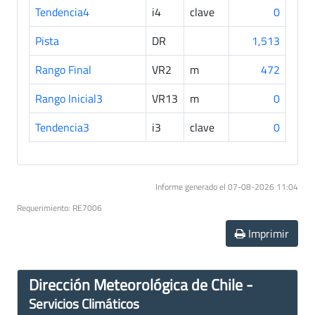
Tendencia4
i4
clave
0
Pista
DR
1,513
Rango Final
VR2
m
472
Rango Inicial3
VR13
m
0
Tendencia3
i3
clave
0
Informe generado el 07-08-2026 11:04
Requerimiento: RE7006
Imprimir
Dirección Meteorológica de Chile -
Servicios Climáticos